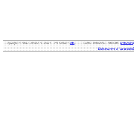
Copyright © 2004 Comune di Corato - Per contatti:
info
- Posta Elettronica Certificata:
protocollo
Dichiarazione di Accessibilit