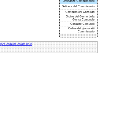
Ordinanze Commissariali
Delibere del Commissario
Commissioni Consiliari
Ordine del Giorno della
Giunta Comunale
Consulte Comunali
Ordine del giorno atti
Commissario
@pec.comune.corato.ba.it
à