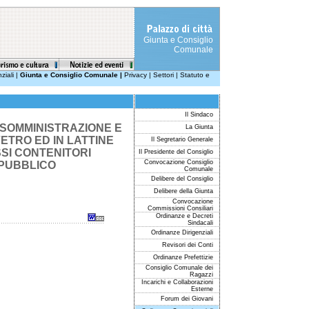
Giunta e Consiglio
Comunale
ziali
|
Giunta e Consiglio Comunale
|
Privacy
|
Settori
|
Statuto e
Il Sindaco
DI SOMMINISTRAZIONE E
La Giunta
VETRO ED IN LATTINE
Il Segretario Generale
SSI CONTENITORI
Il Presidente del Consiglio
Convocazione Consiglio
 PUBBLICO
Comunale
Delibere del Consiglio
Delibere della Giunta
Convocazione
Commissioni Consiliari
Ordinanze e Decreti
Sindacali
Ordinanze Dirigenziali
Revisori dei Conti
Ordinanze Prefettizie
Consiglio Comunale dei
Ragazzi
Incarichi e Collaborazioni
Esterne
Forum dei Giovani