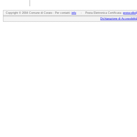
Copyright © 2004 Comune di Corato - Per contatti:
info
- Posta Elettronica Certificata:
protocollo
Dichiarazione di Accessibilit