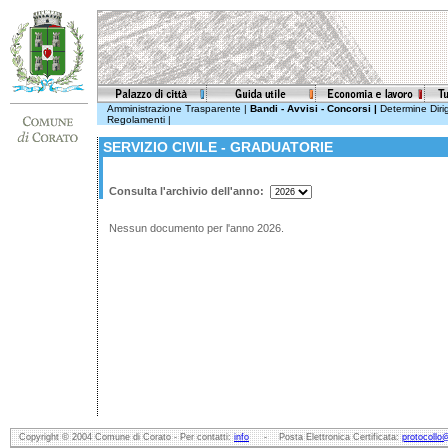
Amministrazione Trasparente
|
Bandi - Avvisi - Concorsi
|
Determine Dirig
Regolamenti
|
SERVIZIO CIVILE - GRADUATORIE
Consulta l'archivio dell'anno:
Nessun documento per l'anno 2026.
Copyright © 2004 Comune di Corato - Per contatti:
info
- Posta Elettronica Certificata:
protocollo