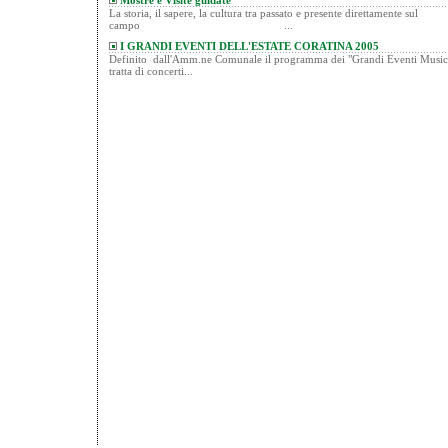
Mostre e Visite guidate
La storia, il sapere, la cultura tra passato e presente direttamente sul
campo ...
I GRANDI EVENTI DELL'ESTATE CORATINA 2005
Definito dall'Amm.ne Comunale il programma dei "Grandi Eventi Musicali
tratta di concerti...