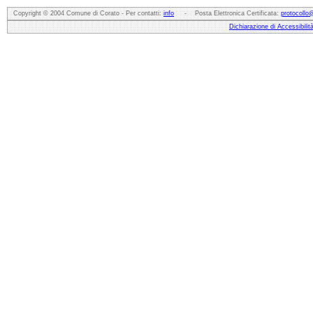
Copyright © 2004 Comune di Corato - Per contatti:
info
- Posta Elettronica Certificata:
protocollo
Dichiarazione di Accessibilit