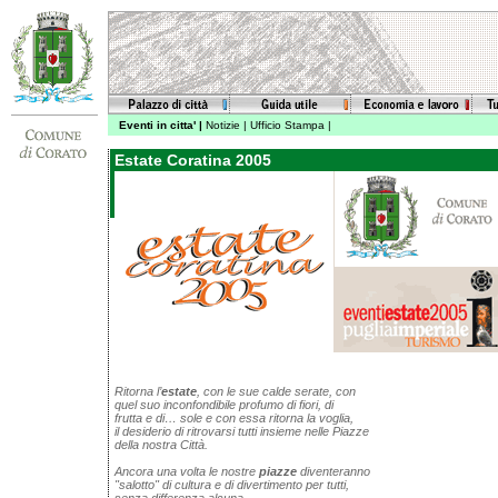
Eventi in citta'
|
Notizie
|
Ufficio Stampa
|
Estate Coratina 2005
Ritorna l’
estate
, con le sue calde serate, con
quel suo inconfondibile profumo di fiori, di
frutta e di… sole e con essa ritorna la voglia,
il desiderio di ritrovarsi tutti insieme nelle Piazze
della nostra Città.
Ancora una volta le nostre
piazze
diventeranno
"salotto" di cultura e di divertimento per tutti,