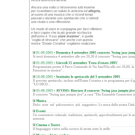
senza differenza alcuna.
Ancora una volta ci ritroveremo tutti insieme
per scambiarci un saluto in amicizia ed
allegria,
al suono di una musica che ci ricordi tempi
passati o durante uno spettacolo che ci stimoli
una risata o una riflessione.
Un modo di stare in compagnia per farci riflettere
e farci capire che la più grande ricchezza
dell’uomo è "il suo
stare insieme
", è quella
"voglia di ritrovarsi" che anche con questa
nostra "Estate Coratina" vogliamo realizzare.
01-09-2005
•
Domenica 4 settembre 2005 concerto 'Swing jazz jump
Si terrà domenica 4 settembre alle ore 20,30 il concerto “Swing jazz jump
01-09-2005
•
Giovedì 15 settembre 'Festa d'estate 2005'
Programmata presso il Parco Comunale di Via Sant'Elia alle ore 20,00, la 
Emozioni in musica"...
10-08-2005
•
Sostituito lo spettacolo del 3 settembre 2005
Il previsto spettacolo, incluso nell'Estate Coratina e in programma per il
"LO DICO...
05-08-2005
•
AVVISO: Rinviato il concerto 'Swing jazz jumpin jive
Il concerto “Swing jazz jumpin jive”,a cura “The Ensemble Connection i
Musica
Dolci note nel palcoscenico più suggestivo: Le mura de
Eventi
Un contenitore culturale: tradizione, spettacoli, approfondimenti per le se
armonia ...
Cinema e Teatro
Il linguaggio visivo nella cornice di serate so