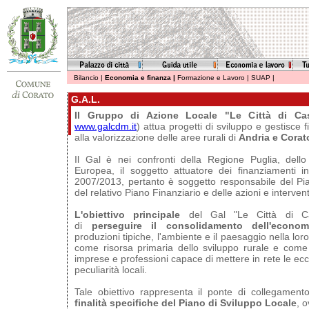
Bilancio
|
Economia e finanza
|
Formazione e Lavoro
|
SUAP
|
G.A.L.
Il Gruppo di Azione Locale "Le Città di Ca
www.galcdm.it
) attua progetti di sviluppo e gestisce f
alla valorizzazione delle aree rurali di
Andria e Corat
Il Gal è nei confronti della Regione Puglia, dello
Europea, il soggetto attuatore dei finanziamenti ine
2007/2013, pertanto è soggetto responsabile del Pi
del relativo Piano Finanziario e delle azioni e intervent
L'obiettivo principale
del Gal "Le Città di Ca
di
perseguire il consolidamento
dell'econom
produzioni tipiche, l'ambiente e il paesaggio nella loro
come risorsa primaria dello sviluppo rurale e come
imprese e professioni capace di mettere in rete le ecc
peculiarità locali.
Tale obiettivo rappresenta il ponte di collegamento 
finalità specifiche del Piano di Sviluppo Locale
, 