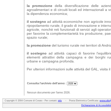
la promozione
della diversificazione delle aziend
agroalimentari e di circuiti locali ed internazionali a
la dipendenza economica;
il sostegno
ad attività economiche non agricole innov
ripopolamento rurale, il grado di innovazione e intern
agricole, nonchè reti funzionali di servizi agli operato
per favorire la complementarietà tra produzione, pae
spazio rurale;
la promozione
del turismo rurale nei territori di Andr
il sostegno
ad attività capaci di favorire l'equilibri
elementi attrattivi della campagna e dei borghi rur
urbane e campagna profonda.
Per ulteriori informazioni sulle attività del GAL, visita i
Consulta l'archivio dell'anno:
Nessun documento per l'anno 2026.
Copyright © 2004 Comune di Corato - Per contatti:
info
- Posta Elettronica Certificata:
protocollo
Dichiarazione di Accessibilit