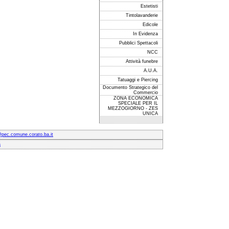
Estetisti
Tintolavanderie
Edicole
In Evidenza
Pubblici Spettacoli
NCC
Attività funebre
A.U.A.
Tatuaggi e Piercing
Documento Strategico del
Commercio
ZONA ECONOMICA
SPECIALE PER IL
MEZZOGIORNO - ZES
UNICA
@pec.comune.corato.ba.it
à