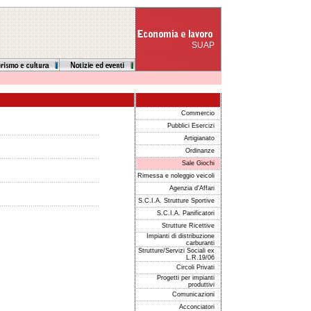
SUAP
Commercio
Pubblici Esercizi
Artigianato
Ordinanze
Sale Giochi
Rimessa e noleggio veicoli
Agenzia d'Affari
S.C.I.A. Strutture Sportive
S.C.I.A. Panificatori
Strutture Ricettive
Impianti di distribuzione
carburanti
Strutture/Servizi Sociali ex
L.R.19/06
Circoli Privati
Progetti per impianti
produttivi
Comunicazioni
Acconciatori