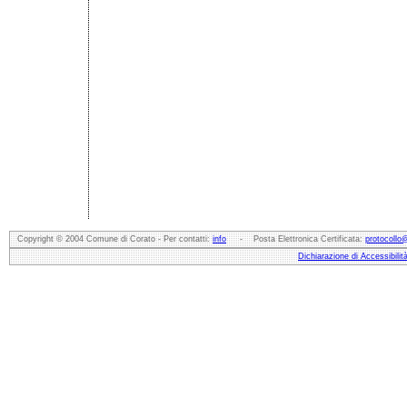
Copyright © 2004 Comune di Corato - Per contatti:
info
- Posta Elettronica Certificata:
protocollo
Dichiarazione di Accessibilit