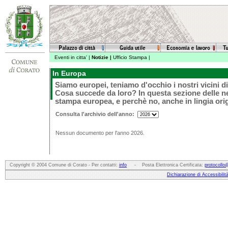
Eventi in citta'
|
Notizie
|
Ufficio Stampa
|
In Europa
Siamo europei, teniamo d'occhio i nostri vicini d
Cosa succede da loro? In questa sezione delle 
stampa europea, e perchè no, anche in lingia orig
Consulta l'archivio dell'anno:
Nessun documento per l'anno 2026.
Copyright © 2004 Comune di Corato - Per contatti:
info
- Posta Elettronica Certificata:
protocollo
Dichiarazione di Accessibilit