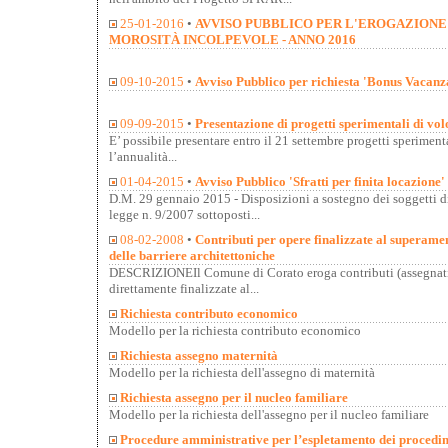
25-01-2016
•
AVVISO PUBBLICO PER L'EROGAZIONE
MOROSITÀ INCOLPEVOLE - ANNO 2016
09-10-2015
•
Avviso Pubblico per richiesta 'Bonus Vacan
09-09-2015
•
Presentazione di progetti sperimentali di vol
E’ possibile presentare entro il 21 settembre progetti speriment
l’annualità...
01-04-2015
•
Avviso Pubblico 'Sfratti per finita locazione'
D.M. 29 gennaio 2015 - Disposizioni a sostegno dei soggetti di
legge n. 9/2007 sottoposti...
08-02-2008
•
Contributi per opere finalizzate al superame
delle barriere architettoniche
DESCRIZIONEIl Comune di Corato eroga contributi (assegnati
direttamente finalizzate al...
Richiesta contributo economico
Modello per la richiesta contributo economico
Richiesta assegno maternità
Modello per la richiesta dell'assegno di maternità
Richiesta assegno per il nucleo familiare
Modello per la richiesta dell'assegno per il nucleo familiare
Procedure amministrative per l’espletamento dei procedime