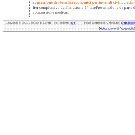
concessione dei benefici economici per invalidi civili, ciechi c
Iter complessivo dell'istruttoria:1^ fasePresentazione da parte d
commissione medica...
Copyright © 2004 Comune di Corato - Per contatti:
info
- Posta Elettronica Certificata:
protocollo
Dichiarazione di Accessibilit