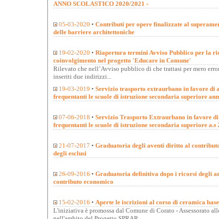
ANNO SCOLASTICO 2020/2021 -
05-03-2020
•
Contributi per opere finalizzate al superame
delle barriere architettoniche
19-02-2020
•
Riapertura termini Avviso Pubblico per la ric
coinvolgimento nel progetto 'Educare in Comune'
Rilevato che nell’Avviso pubblico di che trattasi per mero error
inseriti due indirizzi...
19-03-2019
•
Servizio trasporto extraurbano in favore di a
frequentanti le scuole di istruzione secondaria superiore an
07-06-2018
•
Servizio Trasporto Extraurbano in favore di 
frequentanti le scuole di istruzione secondaria superiore a.
21-07-2017
•
Graduatoria degli aventi diritto al contribu
degli esclusi
26-09-2016
•
Graduatoria definitiva dopo i ricorsi degli a
contributo economico
15-02-2016
•
Aperte le iscrizioni al corso di ceramica base
L'iniziativa è promossa dal Comune di Corato - Assessorato all
nell'ambito del Progetto SPRAR...