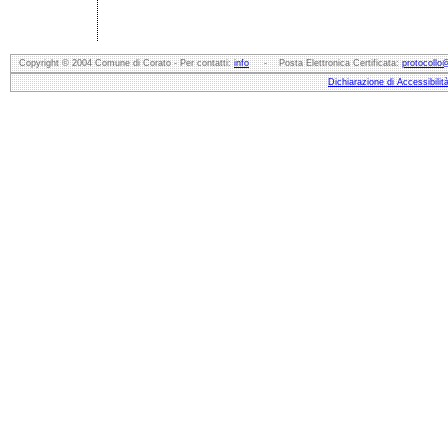
Copyright © 2004 Comune di Corato - Per contatti:
info
- Posta Elettronica Certificata:
protocollo
Dichiarazione di Accessibilit