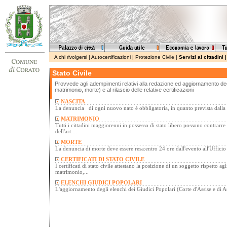
A chi rivolgersi
|
Autocertificazioni
|
Protezione Civile
|
Servizi ai cittadini
Stato Civile
Provvede agli adempimenti relativi alla redazione ed aggiornamento degli 
matrimonio, morte) e al rilascio delle relative certificazioni
NASCITA
La denuncia di ogni nuovo nato è obbligatoria, in quanto prevista dalla le
MATRIMONIO
Tutti i cittadini maggiorenni in possesso di stato libero possono contrarre
dell'art....
MORTE
La denuncia di morte deve essere resa:entro 24 ore dall'evento all'Ufficio 
CERTIFICATI DI STATO CIVILE
I certificati di stato civile attestano la posizione di un soggetto rispetto agl
matrimonio,...
ELENCHI GIUDICI POPOLARI
L'aggiornamento degli elenchi dei Giudici Popolari (Corte d'Assise e di Ass