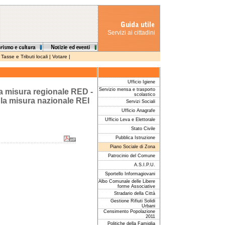
Servizi ai cittadini
|
Tasse e Tributi locali
|
Votare
|
Ufficio Igiene
Servizio mensa e trasporto
la misura regionale RED -
scolastico
 la misura nazionale REI
Servizi Sociali
Ufficio Anagrafe
Ufficio Leva e Elettorale
Stato Civile
Pubblica Istruzione
Piano Sociale di Zona
Patrocinio del Comune
A.S.I.P.U.
Sportello Informagiovani
Albo Comunale delle Libere
forme Associative
Stradario della Città
Gestione Rifiuti Solidi
Urbani
Censimento Popolazione
2011
Politiche della Famiglia