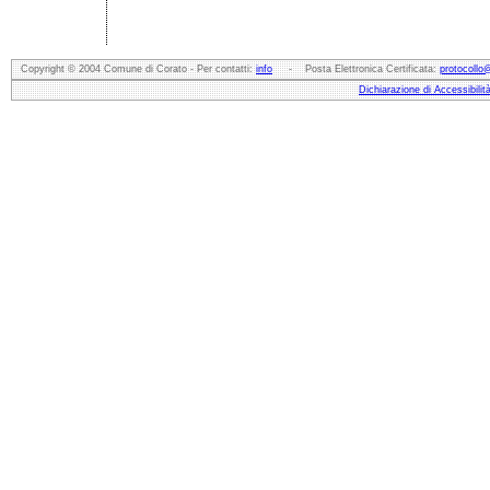
Copyright © 2004 Comune di Corato - Per contatti:
info
- Posta Elettronica Certificata:
protocollo
Dichiarazione di Accessibilit