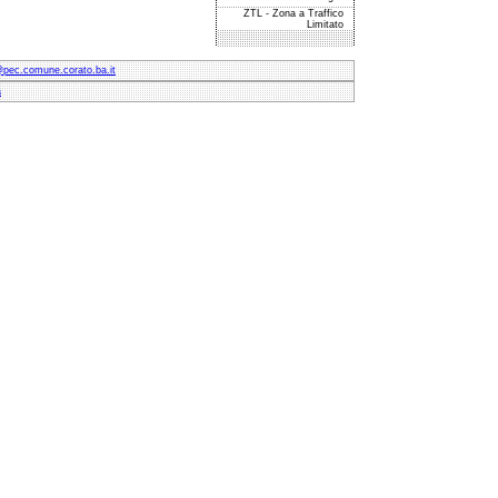
ZTL - Zona a Traffico
Limitato
@pec.comune.corato.ba.it
à