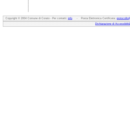
Copyright © 2004 Comune di Corato - Per contatti:
info
- Posta Elettronica Certificata:
protocollo
Dichiarazione di Accessibilit