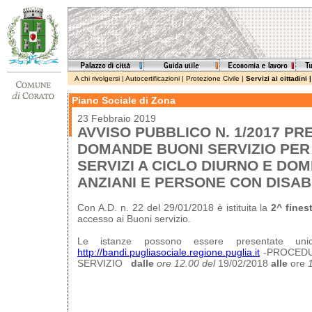
A chi rivolgersi
|
Autocertificazioni
|
Protezione Civile
|
Servizi ai cittadini
Piano Sociale di Zona
23 Febbraio 2019
AVVISO PUBBLICO N. 1/2017 PR
DOMANDE BUONI SERVIZIO PER
SERVIZI A CICLO DIURNO E DOM
ANZIANI E PERSONE CON DISABI
Con A.D. n. 22 del 29/01/2018 è istituita la
2^ fines
accesso ai Buoni servizio.
Le istanze possono essere presentate unic
http://bandi.pugliasociale.regione.puglia.it
-PROCEDU
SERVIZIO
dalle
ore 12.00 del
19/02/2018
alle
ore