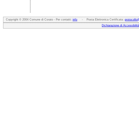
Copyright © 2004 Comune di Corato - Per contatti:
info
- Posta Elettronica Certificata:
protocollo
Dichiarazione di Accessibilit