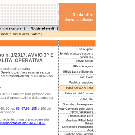
Servizi ai cittadini
|
Tasse e Tributi locali
|
Votare
|
Ufficio Igiene
Servizio mensa e trasporto
o n. 1/2017. AVVIO 3^ E
scolastico
ALITA' OPERATIVA
Servizi Sociali
Ufficio Anagrafe
mporale dell’annualità
Ufficio Leva e Elettorale
Servizio per l’accesso ai servizi
non autosufficienti
,
di cui all’Avviso
Stato Civile
Pubblica Istruzione
.
Piano Sociale di Zona
Patrocinio del Comune
 in cui siano presenti persone con
lla data di presentazione della domanda
A.S.I.P.U.
Sportello Informagiovani
 60, 60-ter,
68, 87,88, 105
e 106 del
Albo Comunale delle Libere
di bisogno.
forme Associative
Stradario della Città
hiedente, prima di procedere alla
Gestione Rifiuti Solidi
tal/SolidarietaSociale/CATALOGO
Urbani
Censimento Popolazione
2011
Politiche della Famiglia