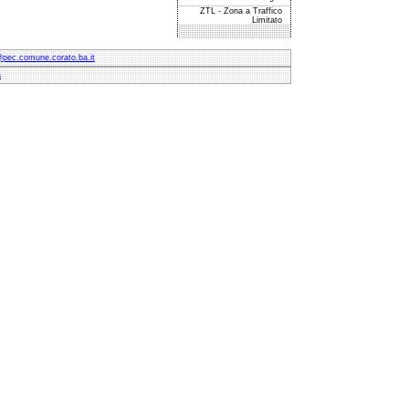
ZTL - Zona a Traffico
Limitato
@pec.comune.corato.ba.it
à