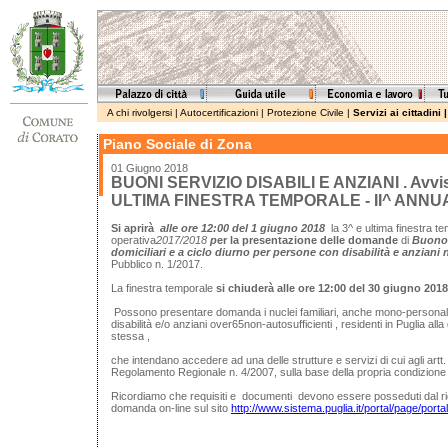
A chi rivolgersi
|
Autocertificazioni
|
Protezione Civile
|
Servizi ai cittadini
Piano Sociale di Zona
01 Giugno 2018
BUONI SERVIZIO DISABILI E ANZIANI . Avvis
ULTIMA FINESTRA TEMPORALE - II^ ANNU
Si aprirà
alle ore 12:00 del
1 giugno 2018
la 3^ e ultima finestra te
operativa
2017/2018
p
er la presentazione delle domande
di
Buono 
domiciliari e a ciclo diurno per persone con disabilità e anziani 
Pubblico n. 1/2017.
La finestra temporale
si chiuderà
alle ore 12:00 del
30 giugno 2018
Possono presentare domanda i nuclei familiari, anche mono-personali,
disabilità e/o anziani over65non-autosufficienti , residenti in Puglia a
stessa ,
che intendano accedere ad una delle strutture e servizi di cui agli artt.
Regolamento Regionale n. 4/2007, sulla base della propria condizione 
Ricordiamo che requisiti e documenti devono essere posseduti dal ric
domanda on-line sul sito
http://www.sistema.puglia.it/portal/page/por