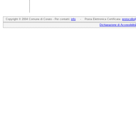
Copyright © 2004 Comune di Corato - Per contatti:
info
- Posta Elettronica Certificata:
protocollo
Dichiarazione di Accessibilit