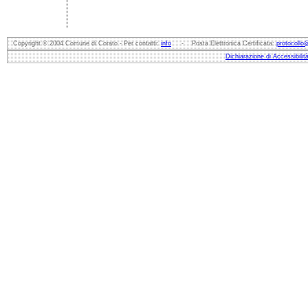
Copyright © 2004 Comune di Corato - Per contatti:
info
- Posta Elettronica Certificata:
protocollo
Dichiarazione di Accessibilit