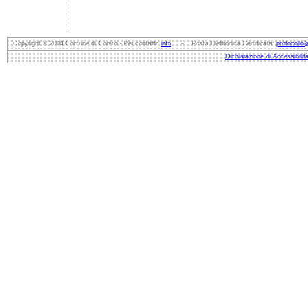
Copyright © 2004 Comune di Corato - Per contatti:
info
- Posta Elettronica Certificata:
protocollo
Dichiarazione di Accessibilit