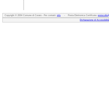
Copyright © 2004 Comune di Corato - Per contatti:
info
- Posta Elettronica Certificata:
protocollo
Dichiarazione di Accessibilit