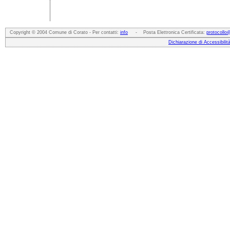
Copyright © 2004 Comune di Corato - Per contatti:
info
- Posta Elettronica Certificata:
protocollo
Dichiarazione di Accessibilit