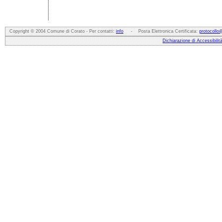
Copyright © 2004 Comune di Corato - Per contatti:
info
- Posta Elettronica Certificata:
protocollo
Dichiarazione di Accessibilit