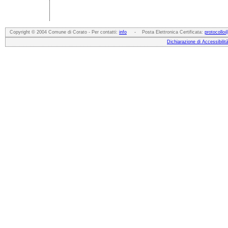
Copyright © 2004 Comune di Corato - Per contatti:
info
- Posta Elettronica Certificata:
protocollo
Dichiarazione di Accessibilit