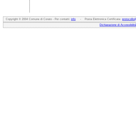
Copyright © 2004 Comune di Corato - Per contatti:
info
- Posta Elettronica Certificata:
protocollo
Dichiarazione di Accessibilit