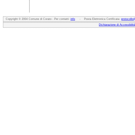
Copyright © 2004 Comune di Corato - Per contatti:
info
- Posta Elettronica Certificata:
protocollo
Dichiarazione di Accessibilit